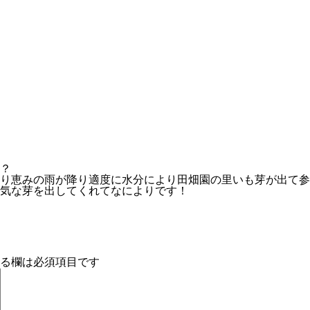
？
り恵みの雨が降り適度に水分により田畑園の里いも芽が出て参
気な芽を出してくれてなによりです！
る欄は必須項目です