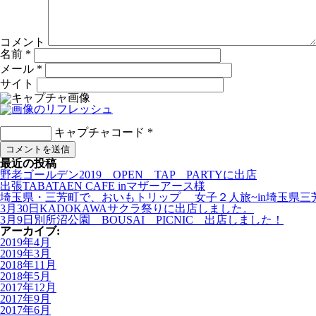
コメント
名前
*
メール
*
サイト
キャプチャコード
*
最近の投稿
野老ゴールデン2019 OPEN TAP PARTYに出店
出張TABATAEN CAFE inマザーアース様
埼玉県・三芳町で、おいもトリップ 女子２人旅~in埼玉県三
3月30日KADOKAWAサクラ祭りに出店しました。
3月9日別所沼公園 BOUSAI PICNIC 出店しました！
アーカイブ:
2019年4月
2019年3月
2018年11月
2018年5月
2017年12月
2017年9月
2017年6月