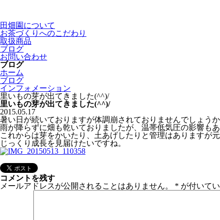
田畑園について
お茶づくりへのこだわり
取扱商品
ブログ
お問い合わせ
ブログ
ホーム
ブログ
インフォメーション
里いもの芽が出てきました(^^)/
里いもの芽が出てきました(^^)/
2015.05.17
暑い日が続いておりますが体調崩されておりませんでしょうか
雨が降らずに畑も乾いておりましたが、温帯低気圧の影響もあ
これからは芽をかいたり、土あげしたりと管理はありますが元
じっくり成長を見届けたいですね。
コメントを残す
メールアドレスが公開されることはありません。
*
が付いてい